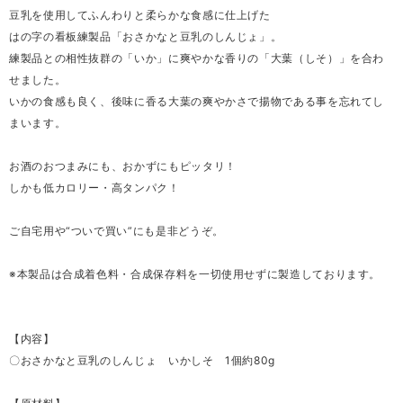
豆乳を使用してふんわりと柔らかな食感に仕上げた
はの字の看板練製品「おさかなと豆乳のしんじょ」。
練製品との相性抜群の「いか」に爽やかな香りの「大葉（しそ）」を合わ
せました。
いかの食感も良く、後味に香る大葉の爽やかさで揚物である事を忘れてし
まいます。
お酒のおつまみにも、おかずにもピッタリ！
しかも低カロリー・高タンパク！
ご自宅用や“ついで買い”にも是非どうぞ。
※本製品は合成着色料・合成保存料を一切使用せずに製造しております。
【内容】
〇おさかなと豆乳のしんじょ いかしそ 1個約80g