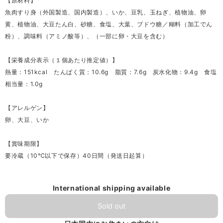
【原材料】
魚肉すり身（外国製造、国内製造）、いか、豆乳、玉ねぎ、植物油、卵
黄、植物油、大豆たん白、砂糖、食塩、大葉、ブドウ糖／糊料（加工でん
粉）、調味料（アミノ酸等）、（一部に卵・大豆を含む）
【栄養成分表示（１個あたり推定値）】
熱量：151kcal たんぱく質：10.6g 脂質：7.6g 炭水化物：9.4g 食塩
相当量：1.0g
【アレルゲン】
卵、大豆、いか
【賞味期限】
要冷蔵（10℃以下で保存）40日間（発送日起算）
International shipping available
Sold out