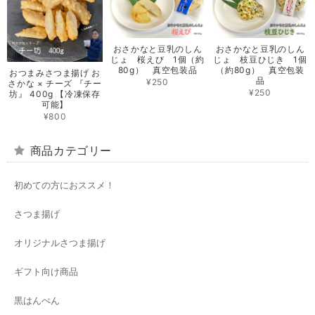
おさかなと豆乳のしん
おさかなと豆乳のしん
じょ 桜えび 1個（約
じょ 枝豆ひじき 1個
80g） 真空包装品
（約80g） 真空包装
おつまみさつま揚げ お
品
¥250
さかな × チーズ 『チー
¥250
坊』 400g 【冷凍保存
可能】
¥800
商品カテゴリー
初めての方におススメ！
さつま揚げ
オリジナルさつま揚げ
ギフト向け商品
黒はんぺん