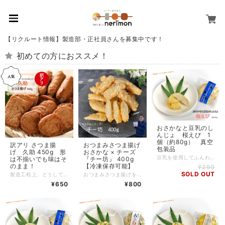
【リクルート情報】製造部・正社員さんを募集中です！
初めての方におススメ！
おさかなと豆乳のし
んじょ 桜えび 1
個（約80g） 真空
訳アリ さつま揚
おつまみさつま揚げ
包装品
げ 久助 450g 形
おさかな × チーズ
豆乳を使用してふんわりと柔らかな食感に仕上げた はの字の看板練製品「おさかなと豆乳のしんじょ」。 こちらは桜えびを使用した当店ロングセラーの商品です。 柔らかな食感とほんのり甘い味が人気の秘密。 しかも低カロリー・高タンパク！ ご自宅用や“ついで買い”にも是非どうぞ。 ※合成着色料・合成保存料を一切使用せずに製造しております。 【内容】 〇おさかなと豆乳のしんじょ 桜えび 1個（約80g） 【原材料】 魚肉すり身（外国製造、国内製造）、豆乳、玉ねぎ、植物油、卵黄、大豆たん白、砂糖、食塩、桜えび（台湾産）、ブドウ糖／糊料（加工でん粉）、調味料（アミノ酸等）、（一部にえび・卵・大豆を含む） 【栄養成分表示（１個あたり推定値）】 熱量：166kcal たんぱく質：10.5g 脂質：8.7g 炭水化物：11.0g 食塩相当量：1.2g 【アレルゲン】 えび、卵、大豆 【賞味期限】 要冷蔵（10℃以下で保存）40日間（発送日起算）
は不揃いでも味はそ
『チー坊』 400g
のまま！
【冷凍保存可能】
¥250
SOLD OUT
製造工程上、どうしても形が不揃いだったり、量目が規格通りでない製品が 少なからず出てしまいます。 そういった理由ではねられてしまった製品を一袋にまとめたのが「久助」。 形はちょっと不格好ですが、味は「はの字自慢のさつま揚げ」そのままです！ おでん種や煮物に最適です。 【内容】 さつま揚げ徳用袋（1袋450g入） 基本的に形がくずれているものが入っておりますのであらかじめご了承下さい。 常時5～6種類のさつま揚げが入っています。 【原材料】 魚肉すり身（外国製造、国内製造）、砂糖、大豆たん白、食塩、植物油、ブドウ糖／糊料（加工でん粉）、調味料（アミノ酸等）、pH調整剤、（一部に大豆を含む） ※内容によって種もの（いか、野菜類等）が入る場合がございます。 【アレルゲン】 小麦、えび、卵、乳、大豆、いか、ごま ※内容によって変わりますのでご注意下さい。 【賞味期限】 要冷蔵（10℃以下で保存）6日間
おつまみさつま揚げを追求し、チーズを「これでもか！」と練り込んだ「チー坊」は おやつにおつまみにピッタリ！ 当店のスタッフもイチオシのおつまみさつま揚げ「チー坊」は チーズ好きの方にもご納得いただける内容になっております！ 初めての方も、リピーターの方も、是非一度ご賞味下さい！ 冷やしてそのまま美味しく召し上がっていただけるよう味付け、調理をしております。 レンジやオーブンで温めて、トロっとチーズを楽しむのもおススメです！ 【内容】 チーズ入さつま揚げ『チー坊』（1袋400g入） 【原材料】 魚肉すり身（外国製造、国内製造）、プロセスチーズ、砂糖、大豆たん白、食塩、植物油／糊料（加工でん粉）、調味料（アミノ酸等）、（一部に乳成分・大豆を含む） 【アレルゲン】 乳、大豆 【賞味期限】 要冷蔵（10℃以下で保存）6日間 ※冷凍（-18℃以下）での保管も可能です。冷凍保管の際は1カ月以内を目安にお召し上がり下さい。 【ご注意】 ・モニターの発色の具合によって実際のものと色が異なる場合があります。 ・使用材料につきましては、原材料表示のご確認をお願い致します。
¥650
¥800