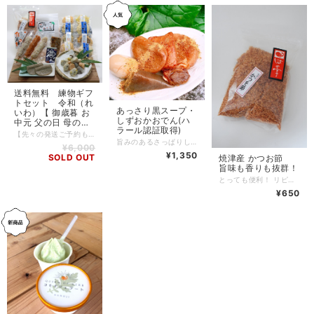
送料無料 練物ギフ
トセット 令和（れ
あっさり黒スープ・
いわ）【 御歳暮 お
しずおかおでん(ハ
中元 父の日 母の日
ラール認証取得)
敬老の日 ギフト 】
【先々の発送ご予約も受け付けております！】 【お熨斗も無料でお付けします！】 【お熨斗のご希望、及び、ご希望の配送時期や日時は備考欄へご記入下さい！】 ふわふわと柔らかい食感の看板商品「おさかなと豆乳のしんじょ」をドーンと８個！ 当店自慢のさつま揚げ「おつまみ揚」「食いしん棒」に 静岡県産うなぎ入かまぼこ「鰻鉾（うなぼこ）」、 さらに静岡名産「黒はんぺん」と、焼津産「かつお節」も入った、 ボリューム満点、はの字オールスターのセット内容となっております。 コロナ禍でなかなか会えないご家族やご友人へ。 お世話になっているあの方へ。 お客様のお心と一緒に、まごころ込めてお贈りさせていただきます。 【内容】 ・おさかなと豆乳のしんじょ ６種８個（賞味期限４０日）要冷蔵（１０℃以下で保存） （※６種のうち２種が２個入ります。種類はお選びいただけませんのでご了承下さい。） ・黒はんぺん ５枚（賞味期限２０日）要冷蔵（１０℃以下で保存） ・さつま揚げ「食いしん棒」 ２種３本（賞味期限４０日）要冷蔵（１０℃以下で保存） ・さつま揚げ「おつまみ揚」 ４種４個入×３袋（賞味期限４０日）要冷蔵（１０℃以下で保存） ・静岡県産うなぎ入かまぼこ「鰻鉾」 １本（賞味期限４０日）要冷蔵（１０℃以下で保存） ・焼津産かつお節 １袋１００g（賞味期限６カ月）常温保存 【原材料】 〇おさかなと豆乳のしんじょ 魚肉、種物（桜えび、いか、大葉、かぼちゃ、明太子、プロセスチーズ、枝豆、ひじき、れんこん、白ごま、卵黄）、玉ねぎ、豆乳、植物油、大豆たん白、砂糖、食塩、ブドウ糖、香辛料／加工でん粉、調味料（アミノ酸等）、pH調整剤（一部にえび・乳成分・卵・ごま・大豆を含む） 〇黒はんぺん 魚肉（鯖・鰯）、澱粉、砂糖、食塩／調味料（アミノ酸等）、保存料（ソルビン酸K） 〇さつま揚げ「食いしん棒」 魚肉、種物（いか、ゆず、白ネギ、玉ねぎ）、砂糖、大豆たん白、食塩、植物油、ブドウ糖、香辛料／加工でん粉、調味料（アミノ酸等）、pH調整剤（一部に大豆を含む） 〇さつま揚げ「おつまみ揚」 魚肉、種物（いか、大葉、明太子、プロセスチーズ、コーン、枝豆、黒ごま、ごぼう）、砂糖、植物油、食塩、ブドウ糖、香辛料／加工でん粉、調味料（アミノ酸等）、pH調整剤（一部に乳成分・ごまを含む） 〇静岡県産うなぎ入かまぼこ「鰻鉾」 魚肉、うなぎ、植物油、大豆たん白、砂糖、食塩、山椒、醤油、みりん／糊料（加工でん粉）、調味料（アミノ酸等）（一部に小麦・大豆を含む） 〇焼津産かつお節 かつおのふし 【アレルゲン】 小麦、えび、卵、乳、ごま、いか、大豆、鯖
旨みのあるさっぱりした黒いスープに焼津名産黒はんぺんのはいったおでんセットです。少量包装、常温長期保存可能(賞味期限１年）で備えて安心なご当地グルメです。 NPO法人「富士山から世界」のハラール認証を取得しています。 おでんを楽しんだ後のスープは炊き込みごはんにするのがお客様から教えて頂いた人気アレンジです♪ 【内容(固形物240ｇ）】 ・黒はんぺん ・さつまあげ ・大根 ・たまご ・こんにゃく ・牛筋
¥6,000
¥1,350
SOLD OUT
焼津産 かつお節
旨味も香りも抜群！
とっても便利！ リピーターのお客様が非常に多い「焼津産かつお節」。 旨味も香りも抜群の焼津産かつお節は色んな料理で大活躍！ ご自宅用として大変お買い得な商品です。 おまとめ買いもおススメです。 用途に合わせてご利用下さいませ！ 【内容】 ・焼津産かつお節 １袋１００g（賞味期限：製造日から１年）常温保存 【原材料】 〇かつお節 かつおのふし
¥650