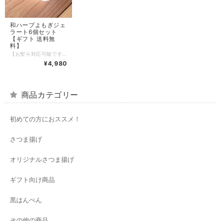
和ハーブよもぎジェ
ラート6個セット
【ギフト 送料無
料】
【お熨斗対応可能です ご希望のお客様は備考欄にご記入下さい】 >>>>>>>>>たべる、森林浴<<<<<<<<< 「クィーン オブ ハーブ」と呼ばれるよもぎが とびきりのミルクジェラートになりました はの字×名門ジェラート店 コラボの特別なデザート よもぎの爽やかな香りとやさしいミルクの特別な配合比率で 心安らぐ味わいをお楽しみください よもぎは昔から 女性特有の不調のサポートなどに使われてきた 頼れる自然の恵み 和ハーブの癒しをスペシャルなご褒美に、大切な方へのプレゼントに. もともとはさつま揚げに使われる予定だった国産のよもぎ でも行き先がなくなってしまって── 捨てるなんてもったいない！ そんな想いから生まれた、ちょっと特別なジェラートです。 https://hanojiyomogigelato.my.canva.site/ ***お客様の声*** 「よもぎの香りがスーッと鼻から抜ける感じ♪」(30代女性) 「くちどけがよくハーブの効能を感じます」(40代女性) 「これはハマる！」(70代女性) 「和食好きなわが子が止まらんって食べてる」(40代女性) 「まさか洋菓子にもよもぎが使われるなんて。 驚きもおいしさも一挙両得です」(40代女性) 【内容】 よもぎジェラート6個 （賞味期限6日）（要冷凍（-18℃以下で保存）） 【原材料】 牛乳(国内製造）、乳製品、砂糖、よもぎ/安定剤(増粘多糖類、乳化剤(一部に乳成分含む） 無脂乳固形分：11.5% 乳脂肪分：11.0％ 【アレルゲン】 乳
¥4,980
商品カテゴリー
初めての方におススメ！
さつま揚げ
オリジナルさつま揚げ
ギフト向け商品
黒はんぺん
その他の商品