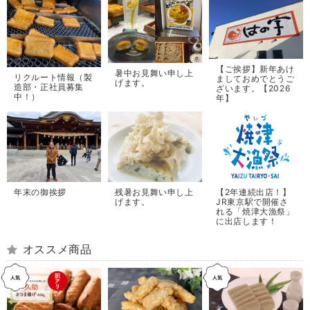
【ご挨拶】新年あけ
暑中お見舞い申し上
リクルート情報（製
ましておめでとうご
げます。
造部・正社員募集
ざいます。【2026
中！）
年】
年末の御挨拶
残暑お見舞い申し上
【2年連続出店！】
げます。
JR東京駅で開催さ
れる「焼津大漁祭」
に出店します！
オススメ商品