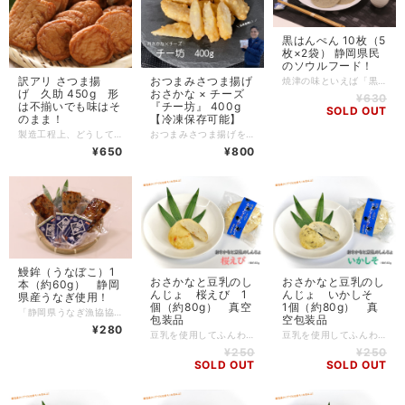
黒はんぺん 10枚（5
枚×2袋） 静岡県民
のソウルフード！
訳アリ さつま揚
おつまみさつま揚げ
焼津の味といえば「黒はんぺん」。 鯖や鰯をまるごと使った栄養価満点のねりもんです。 そのまま生姜醤油でも。 網焼きや椀種にもおすすめです。 「静岡おでん」のおでん種代表格でもあります。 衣を付けて揚げた「黒はんぺんフライ」は、静岡県民の老若男女が愛するソウルフード。 「コレを食べて静岡県民は大きくなった！」と言っても過言ではありません。 ※写真はイメージです。 【内容】 黒はんぺん10枚入（真空包装5枚入×2袋/1枚約30g） 【原材料】 魚肉（さば（国産）、いわし、アジ、その他）、澱粉、砂糖、食塩／調味料（アミノ酸等）、保存料（ソルビン酸K） 【アレルゲン】 サバ 【賞味期限】 要冷蔵（10℃以下で保存） 20日間
げ 久助 450g 形
おさかな × チーズ
¥630
は不揃いでも味はそ
『チー坊』 400g
SOLD OUT
のまま！
【冷凍保存可能】
製造工程上、どうしても形が不揃いだったり、量目が規格通りでない製品が 少なからず出てしまいます。 そういった理由ではねられてしまった製品を一袋にまとめたのが「久助」。 形はちょっと不格好ですが、味は「はの字自慢のさつま揚げ」そのままです！ おでん種や煮物に最適です。 【内容】 さつま揚げ徳用袋（1袋450g入） 基本的に形がくずれているものが入っておりますのであらかじめご了承下さい。 常時5～6種類のさつま揚げが入っています。 【原材料】 魚肉すり身（外国製造、国内製造）、砂糖、大豆たん白、食塩、植物油、ブドウ糖／糊料（加工でん粉）、調味料（アミノ酸等）、pH調整剤、（一部に大豆を含む） ※内容によって種もの（いか、野菜類等）が入る場合がございます。 【アレルゲン】 小麦、えび、卵、乳、大豆、いか、ごま ※内容によって変わりますのでご注意下さい。 【賞味期限】 要冷蔵（10℃以下で保存）6日間
おつまみさつま揚げを追求し、チーズを「これでもか！」と練り込んだ「チー坊」は おやつにおつまみにピッタリ！ 当店のスタッフもイチオシのおつまみさつま揚げ「チー坊」は チーズ好きの方にもご納得いただける内容になっております！ 初めての方も、リピーターの方も、是非一度ご賞味下さい！ 冷やしてそのまま美味しく召し上がっていただけるよう味付け、調理をしております。 レンジやオーブンで温めて、トロっとチーズを楽しむのもおススメです！ 【内容】 チーズ入さつま揚げ『チー坊』（1袋400g入） 【原材料】 魚肉すり身（外国製造、国内製造）、プロセスチーズ、砂糖、大豆たん白、食塩、植物油／糊料（加工でん粉）、調味料（アミノ酸等）、（一部に乳成分・大豆を含む） 【アレルゲン】 乳、大豆 【賞味期限】 要冷蔵（10℃以下で保存）6日間 ※冷凍（-18℃以下）での保管も可能です。冷凍保管の際は1カ月以内を目安にお召し上がり下さい。 【ご注意】 ・モニターの発色の具合によって実際のものと色が異なる場合があります。 ・使用材料につきましては、原材料表示のご確認をお願い致します。
¥650
¥800
鰻鉾（うなぼこ）1
おさかなと豆乳のし
おさかなと豆乳のし
本（約60g） 静岡
んじょ 桜えび 1
んじょ いかしそ
県産うなぎ使用！
個（約80g） 真空
1個（約80g） 真
「静岡県うなぎ漁協協同組合」さんのうなぎを使用した贅沢なねりものです。 ウナギの中でも地味深い尾の身も配合してるためうなぎ特有の味わいが楽しめます。 温めてご飯の上にのせれば鰻丼風に！ 薄くスライスして卵でとじるのもおすすめです。 静岡県ブルーライン認定商品です https://machipo.jp/suruga-blueline 【原材料】 魚肉すり身（外国製造、国内製造）、うなぎ、植物油、大豆たん白、砂糖、食塩、山椒、醤油、みりん／糊料（加工でん粉）、調味料（アミノ酸等）、（一部に小麦、大豆を含む） 【アレルゲン】 小麦、大豆 【賞味期限】 要冷蔵（10℃以下で保存）40日間（真空包装商品）
包装品
空包装品
¥280
豆乳を使用してふんわりと柔らかな食感に仕上げた はの字の看板練製品「おさかなと豆乳のしんじょ」。 こちらは桜えびを使用した当店ロングセラーの商品です。 柔らかな食感とほんのり甘い味が人気の秘密。 しかも低カロリー・高タンパク！ ご自宅用や“ついで買い”にも是非どうぞ。 ※合成着色料・合成保存料を一切使用せずに製造しております。 【内容】 〇おさかなと豆乳のしんじょ 桜えび 1個（約80g） 【原材料】 魚肉すり身（外国製造、国内製造）、豆乳、玉ねぎ、植物油、卵黄、大豆たん白、砂糖、食塩、桜えび（台湾産）、ブドウ糖／糊料（加工でん粉）、調味料（アミノ酸等）、（一部にえび・卵・大豆を含む） 【栄養成分表示（１個あたり推定値）】 熱量：166kcal たんぱく質：10.5g 脂質：8.7g 炭水化物：11.0g 食塩相当量：1.2g 【アレルゲン】 えび、卵、大豆 【賞味期限】 要冷蔵（10℃以下で保存）40日間（発送日起算）
豆乳を使用してふんわりと柔らかな食感に仕上げた はの字の看板練製品「おさかなと豆乳のしんじょ」。 練製品との相性抜群の「いか」に爽やかな香りの「大葉（しそ）」を合わせました。 いかの食感も良く、後味に香る大葉の爽やかさで揚物である事を忘れてしまいます。 お酒のおつまみにも、おかずにもピッタリ！ しかも低カロリー・高タンパク！ ご自宅用や“ついで買い”にも是非どうぞ。 ※本製品は合成着色料・合成保存料を一切使用せずに製造しております。 【内容】 〇おさかなと豆乳のしんじょ いかしそ 1個約80g 【原材料】 魚肉すり身（外国製造、国内製造）、いか、豆乳、玉ねぎ、植物油、卵黄、植物油、大豆たん白、砂糖、食塩、大葉、ブドウ糖／糊料（加工でん粉）、調味料（アミノ酸等）、（一部に卵・大豆を含む） 【栄養成分表示（１個あたり推定値）】 熱量：151kcal たんぱく質：10.6g 脂質：7.6g 炭水化物：9.4g 食塩相当量：1.0g 【アレルゲン】 卵、大豆、いか 【賞味期限】 要冷蔵（10℃以下で保存）40日間（発送日起算）
¥250
¥250
SOLD OUT
SOLD OUT