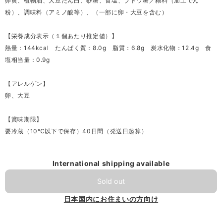
卵黄、植物油、大豆たん白、砂糖、食塩、ブドウ糖／糊料（加工でん
粉）、調味料（アミノ酸等）、（一部に卵・大豆を含む）
【栄養成分表示（１個あたり推定値）】
熱量：144kcal たんぱく質：8.0g 脂質：6.8g 炭水化物：12.4g 食
塩相当量：0.9g
【アレルゲン】
卵、大豆
【賞味期限】
要冷蔵（10℃以下で保存）40日間（発送日起算）
International shipping available
Sold out
日本国内にお住まいの方向け