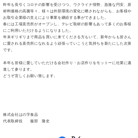
昨年も長引くコロナの影響を受けつつ、ウクライナ情勢、急激な円安、原
材料価格の高騰等々、様々は外部環境の変化に晒されながらも、お客様や
お取引企業様の支えにより事業を継続する事ができました。
春には工場直売所がオープンし、テレビ取材の影響もあって多くのお客様
にご利用いただけるようになりました。
年末ギリギリまで商品を買いに来てくださる方もいて、新年からも皆さん
に愛される直売所になれるよう頑張っていこうと気持ちを新たにした次第
です。
本年も皆様に愛していただける会社作り・お店作りをモットーに社業に邁
進して参ります。
どうぞ宜しくお願い致します。
株式会社はの字食品
代表取締役 服部 隆史